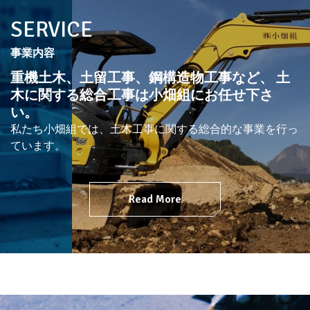
SERVICE
事業内容
重機土木、土留工事、鋼構造物工事など、
土
木に関する総合工事は小畑組にお任せ下さ
い。
私たち小畑組では、土木工事に関する総合的な事業を行っ
ています。
Read More