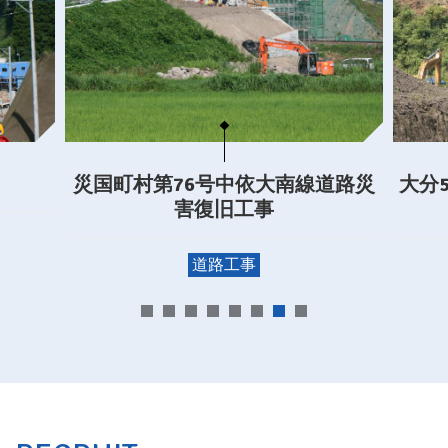
災国町村第76号中依大南線道路災
大分
害復旧工事
道路工事