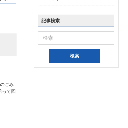
記事検索
内のごみ
拾って回