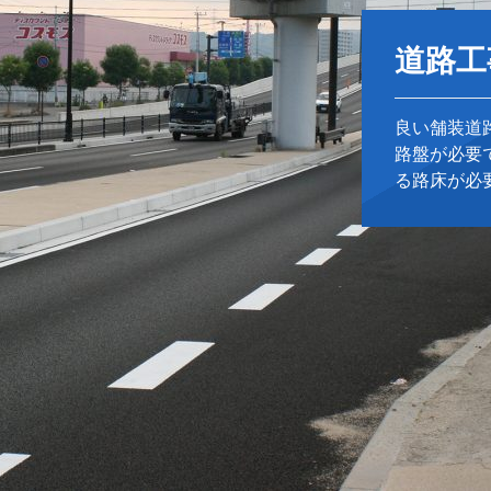
道路工
良い舗装道
路盤が必要
る路床が必