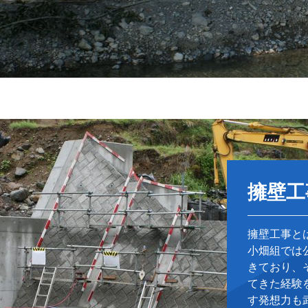
擁壁工
擁壁工事と
小畑組では
きており、
てきた経験
す発想力も